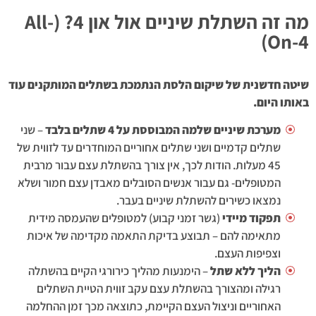
מה זה השתלת שיניים אול און 4? (All-
On-4)
שיטה חדשנית של שיקום הלסת הנתמכת בשתלים המותקנים עוד
באותו היום.
מערכת שיניים שלמה המבוססת על 4 שתלים בלבד
– שני
שתלים קדמיים ושני שתלים אחוריים המוחדרים עד לזווית של
45 מעלות. הודות לכך, אין צורך בהשתלת עצם עבור מרבית
המטופלים- גם עבור אנשים הסובלים מאבדן עצם חמור ושלא
נמצאו כשירים להשתלת שיניים בעבר.
תפקוד מיידי
(גשר זמני קבוע) למטופלים שהעמסה מידית
מתאימה להם – תבוצע בדיקת התאמה מקדימה של איכות
וצפיפות העצם.
הליך ללא שתל
– הימנעות מהליך כירורגי הקיים בהשתלה
רגילה ומהצורך בהשתלת עצם עקב זווית הטיית השתלים
האחוריים וניצול העצם הקיימת, כתוצאה מכך זמן ההחלמה