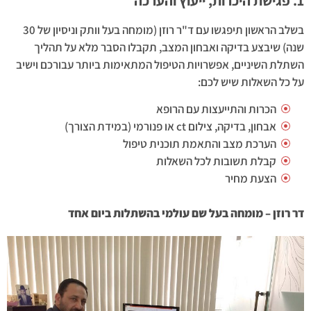
1. פגישת היכרות, ייעוץ והערכה
בשלב הראשון תיפגשו עם ד"ר רוזן (מומחה בעל וותק וניסיון של 30
שנה) שיבצע בדיקה ואבחון המצב, תקבלו הסבר מלא על תהליך
השתלת השיניים, אפשרויות הטיפול המתאימות ביותר עבורכם וישיב
על כל השאלות שיש לכם:
הכרות והתייעצות עם הרופא
אבחון, בדיקה, צילום ct או פנורמי (במידת הצורך)
הערכת מצב והתאמת תוכנית טיפול
קבלת תשובות לכל השאלות
הצעת מחיר
דר רוזן – מומחה בעל שם עולמי בהשתלות ביום אחד