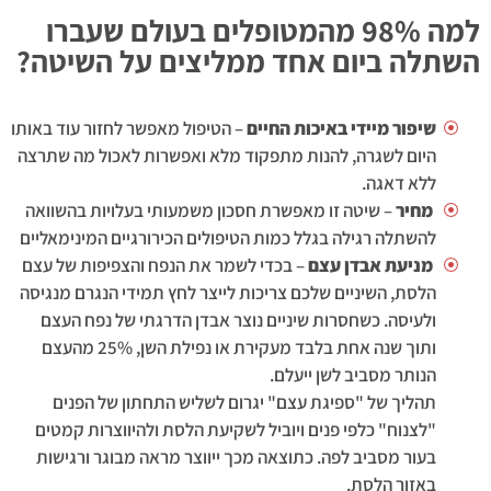
למה 98% מהמטופלים בעולם שעברו
השתלה ביום אחד ממליצים על השיטה?
שיפור מיידי באיכות החיים
– הטיפול מאפשר לחזור עוד באותו
היום לשגרה, להנות מתפקוד מלא ואפשרות לאכול מה שתרצה
ללא דאגה.
מחיר
– שיטה זו מאפשרת חסכון משמעותי בעלויות בהשוואה
להשתלה רגילה בגלל כמות הטיפולים הכירורגיים המינימאליים
מניעת אבדן עצם
– בכדי לשמר את הנפח והצפיפות של עצם
הלסת, השיניים שלכם צריכות לייצר לחץ תמידי הנגרם מנגיסה
ולעיסה. כשחסרות שיניים נוצר אבדן הדרגתי של נפח העצם
ותוך שנה אחת בלבד מעקירת או נפילת השן, 25% מהעצם
הנותר מסביב לשן ייעלם.
תהליך של "ספיגת עצם" יגרום לשליש התחתון של הפנים
"לצנוח" כלפי פנים ויוביל לשקיעת הלסת ולהיווצרות קמטים
בעור מסביב לפה. כתוצאה מכך ייווצר מראה מבוגר ורגישות
באזור הלסת.